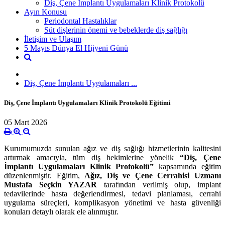
Diş, Çene İmplantı Uygulamaları Klinik Protokolü
Ayın Konusu
Periodontal Hastalıklar
Süt dişlerinin önemi ve bebeklerde diş sağlığı
İletişim ve Ulaşım
5 Mayıs Dünya El Hijyeni Günü
Diş, Çene İmplantı Uygulamaları ...
Diş, Çene İmplantı Uygulamaları Klinik Protokolü Eğitimi
05 Mart 2026
Kurumumuzda sunulan ağız ve diş sağlığı hizmetlerinin kalitesini
artırmak amacıyla, tüm diş hekimlerine yönelik
“Diş, Çene
İmplantı Uygulamaları Klinik Protokolü”
kapsamında eğitim
düzenlenmiştir. Eğitim,
Ağız, Diş ve Çene Cerrahisi Uzmanı
Mustafa Seçkin YAZAR
tarafından verilmiş olup, implant
tedavilerinde hasta değerlendirmesi, tedavi planlaması, cerrahi
uygulama süreçleri, komplikasyon yönetimi ve hasta güvenliği
konuları detaylı olarak ele alınmıştır.