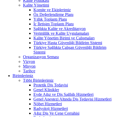
Kalite Politikası
Kalite Yönetimi
Komite ve Ekiplerimiz
Öz Değerlendirme Planı
Yıllık Toplantı Planı
İç İletişim Toplantı Planı
Sağlıkta Kalite ve Akreditasyon
Verimlilik ve Kalite Uygulamaları
Kalite Yönetim Birimi ve Çalışmaları
Türkiye Hasta Güvenliği Bildirim Sistemi
Türkiye Sağlıkta Çalışan Güvenliği Bildirim
Sistemi
Organizasyon Şeması
Vizyon
Misyon
Tarihçe
Birimlerimiz
Tıbbi Birimlerimiz
Protetik Diş Tedavisi
Genel Klinikler
Evde Ağız ve Diş Sağlığı Hizmetleri
Genel Anestezi Altında Diş Tedavisi Hizmetleri
Nöbet Hizmetleri
Radyoloji Hizmetleri
Ağız Diş Ve Çene Cerrahisi