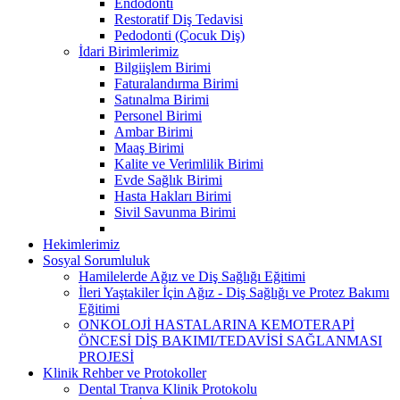
Endodonti
Restoratif Diş Tedavisi
Pedodonti (Çocuk Diş)
İdari Birimlerimiz
Bilgiişlem Birimi
Faturalandırma Birimi
Satınalma Birimi
Personel Birimi
Ambar Birimi
Maaş Birimi
Kalite ve Verimlilik Birimi
Evde Sağlık Birimi
Hasta Hakları Birimi
Sivil Savunma Birimi
Hekimlerimiz
Sosyal Sorumluluk
Hamilelerde Ağız ve Diş Sağlığı Eğitimi
İleri Yaştakiler İçin Ağız - Diş Sağlığı ve Protez Bakımı
Eğitimi
ONKOLOJİ HASTALARINA KEMOTERAPİ
ÖNCESİ DİŞ BAKIMI/TEDAVİSİ SAĞLANMASI
PROJESİ
Klinik Rehber ve Protokoller
Dental Tranva Klinik Protokolu