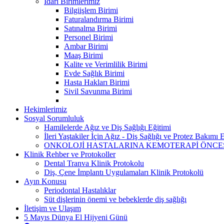
İdari Birimlerimiz
Bilgiişlem Birimi
Faturalandırma Birimi
Satınalma Birimi
Personel Birimi
Ambar Birimi
Maaş Birimi
Kalite ve Verimlilik Birimi
Evde Sağlık Birimi
Hasta Hakları Birimi
Sivil Savunma Birimi
Hekimlerimiz
Sosyal Sorumluluk
Hamilelerde Ağız ve Diş Sağlığı Eğitimi
İleri Yaştakiler İçin Ağız - Diş Sağlığı ve Protez Bakımı 
ONKOLOJİ HASTALARINA KEMOTERAPİ ÖNCESİ
Klinik Rehber ve Protokoller
Dental Tranva Klinik Protokolu
Diş, Çene İmplantı Uygulamaları Klinik Protokolü
Ayın Konusu
Periodontal Hastalıklar
Süt dişlerinin önemi ve bebeklerde diş sağlığı
İletişim ve Ulaşım
5 Mayıs Dünya El Hijyeni Günü