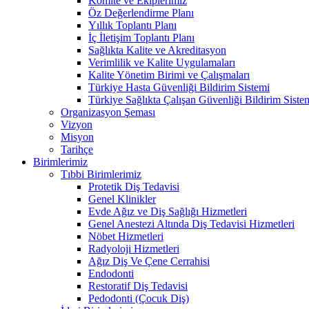
Komite ve Ekiplerimiz
Öz Değerlendirme Planı
Yıllık Toplantı Planı
İç İletişim Toplantı Planı
Sağlıkta Kalite ve Akreditasyon
Verimlilik ve Kalite Uygulamaları
Kalite Yönetim Birimi ve Çalışmaları
Türkiye Hasta Güvenliği Bildirim Sistemi
Türkiye Sağlıkta Çalışan Güvenliği Bildirim Siste
Organizasyon Şeması
Vizyon
Misyon
Tarihçe
Birimlerimiz
Tıbbi Birimlerimiz
Protetik Diş Tedavisi
Genel Klinikler
Evde Ağız ve Diş Sağlığı Hizmetleri
Genel Anestezi Altında Diş Tedavisi Hizmetleri
Nöbet Hizmetleri
Radyoloji Hizmetleri
Ağız Diş Ve Çene Cerrahisi
Endodonti
Restoratif Diş Tedavisi
Pedodonti (Çocuk Diş)