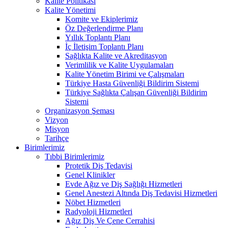
Kalite Politikası
Kalite Yönetimi
Komite ve Ekiplerimiz
Öz Değerlendirme Planı
Yıllık Toplantı Planı
İç İletişim Toplantı Planı
Sağlıkta Kalite ve Akreditasyon
Verimlilik ve Kalite Uygulamaları
Kalite Yönetim Birimi ve Çalışmaları
Türkiye Hasta Güvenliği Bildirim Sistemi
Türkiye Sağlıkta Çalışan Güvenliği Bildirim
Sistemi
Organizasyon Şeması
Vizyon
Misyon
Tarihçe
Birimlerimiz
Tıbbi Birimlerimiz
Protetik Diş Tedavisi
Genel Klinikler
Evde Ağız ve Diş Sağlığı Hizmetleri
Genel Anestezi Altında Diş Tedavisi Hizmetleri
Nöbet Hizmetleri
Radyoloji Hizmetleri
Ağız Diş Ve Çene Cerrahisi