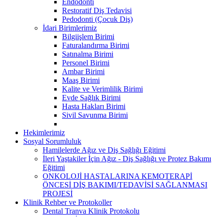
Endodonti
Restoratif Diş Tedavisi
Pedodonti (Çocuk Diş)
İdari Birimlerimiz
Bilgiişlem Birimi
Faturalandırma Birimi
Satınalma Birimi
Personel Birimi
Ambar Birimi
Maaş Birimi
Kalite ve Verimlilik Birimi
Evde Sağlık Birimi
Hasta Hakları Birimi
Sivil Savunma Birimi
Hekimlerimiz
Sosyal Sorumluluk
Hamilelerde Ağız ve Diş Sağlığı Eğitimi
İleri Yaştakiler İçin Ağız - Diş Sağlığı ve Protez Bakımı
Eğitimi
ONKOLOJİ HASTALARINA KEMOTERAPİ
ÖNCESİ DİŞ BAKIMI/TEDAVİSİ SAĞLANMASI
PROJESİ
Klinik Rehber ve Protokoller
Dental Tranva Klinik Protokolu