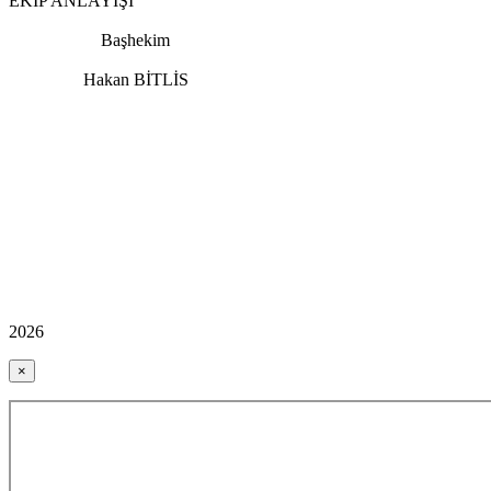
EKİP ANLAYIŞI
Başhekim
Hakan BİTLİS
2026
×