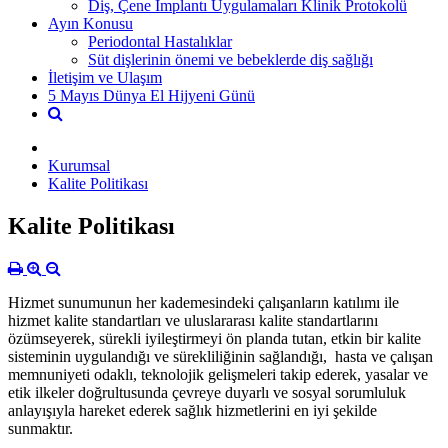
Diş, Çene İmplantı Uygulamaları Klinik Protokolü
Ayın Konusu
Periodontal Hastalıklar
Süt dişlerinin önemi ve bebeklerde diş sağlığı
İletişim ve Ulaşım
5 Mayıs Dünya El Hijyeni Günü
Kurumsal
Kalite Politikası
Kalite Politikası
Hizmet sunumunun her kademesindeki çalışanların katılımı ile
hizmet kalite standartları ve uluslararası kalite standartlarını
özümseyerek, sürekli iyileştirmeyi ön planda tutan, etkin bir kalite
sisteminin uygulandığı ve sürekliliğinin sağlandığı, hasta ve çalışan
memnuniyeti odaklı, teknolojik gelişmeleri takip ederek, yasalar ve
etik ilkeler doğrultusunda çevreye duyarlı ve sosyal sorumluluk
anlayışıyla hareket ederek sağlık hizmetlerini en iyi şekilde
sunmaktır.