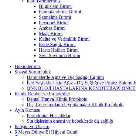
İdari Birimlerimiz
Bilgiişlem Birimi
Faturalandırma Birimi
Satınalma Birimi
Personel Birimi
Ambar Birimi
Maaş Birimi
Kalite ve Verimlilik Birimi
Evde Sağlık Birimi
Hasta Hakları Birimi
Sivil Savunma Birimi
Hekimlerimiz
Sosyal Sorumluluk
Hamilelerde Ağız ve Diş Sağlığı Eğitimi
İleri Yaştakiler İçin Ağız - Diş Sağlığı ve Protez Bakımı 
ONKOLOJİ HASTALARINA KEMOTERAPİ ÖNCESİ
Klinik Rehber ve Protokoller
Dental Tranva Klinik Protokolu
Diş, Çene İmplantı Uygulamaları Klinik Protokolü
Ayın Konusu
Periodontal Hastalıklar
Süt dişlerinin önemi ve bebeklerde diş sağlığı
İletişim ve Ulaşım
5 Mayıs Dünya El Hijyeni Günü