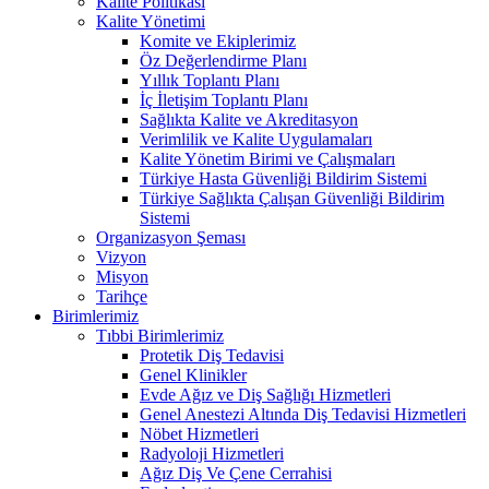
Kalite Politikası
Kalite Yönetimi
Komite ve Ekiplerimiz
Öz Değerlendirme Planı
Yıllık Toplantı Planı
İç İletişim Toplantı Planı
Sağlıkta Kalite ve Akreditasyon
Verimlilik ve Kalite Uygulamaları
Kalite Yönetim Birimi ve Çalışmaları
Türkiye Hasta Güvenliği Bildirim Sistemi
Türkiye Sağlıkta Çalışan Güvenliği Bildirim
Sistemi
Organizasyon Şeması
Vizyon
Misyon
Tarihçe
Birimlerimiz
Tıbbi Birimlerimiz
Protetik Diş Tedavisi
Genel Klinikler
Evde Ağız ve Diş Sağlığı Hizmetleri
Genel Anestezi Altında Diş Tedavisi Hizmetleri
Nöbet Hizmetleri
Radyoloji Hizmetleri
Ağız Diş Ve Çene Cerrahisi