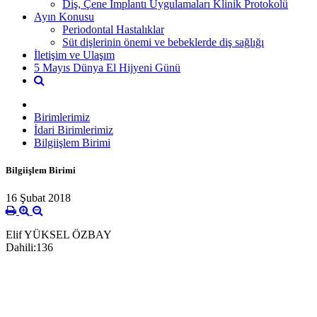
Diş, Çene İmplantı Uygulamaları Klinik Protokolü
Ayın Konusu
Periodontal Hastalıklar
Süt dişlerinin önemi ve bebeklerde diş sağlığı
İletişim ve Ulaşım
5 Mayıs Dünya El Hijyeni Günü
Birimlerimiz
İdari Birimlerimiz
Bilgiişlem Birimi
Bilgiişlem Birimi
16 Şubat 2018
Elif YÜKSEL ÖZBAY
Dahili:136