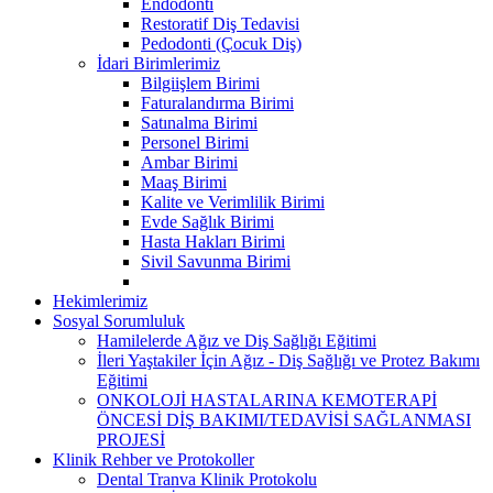
Endodonti
Restoratif Diş Tedavisi
Pedodonti (Çocuk Diş)
İdari Birimlerimiz
Bilgiişlem Birimi
Faturalandırma Birimi
Satınalma Birimi
Personel Birimi
Ambar Birimi
Maaş Birimi
Kalite ve Verimlilik Birimi
Evde Sağlık Birimi
Hasta Hakları Birimi
Sivil Savunma Birimi
Hekimlerimiz
Sosyal Sorumluluk
Hamilelerde Ağız ve Diş Sağlığı Eğitimi
İleri Yaştakiler İçin Ağız - Diş Sağlığı ve Protez Bakımı
Eğitimi
ONKOLOJİ HASTALARINA KEMOTERAPİ
ÖNCESİ DİŞ BAKIMI/TEDAVİSİ SAĞLANMASI
PROJESİ
Klinik Rehber ve Protokoller
Dental Tranva Klinik Protokolu