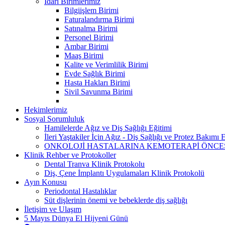
İdari Birimlerimiz
Bilgiişlem Birimi
Faturalandırma Birimi
Satınalma Birimi
Personel Birimi
Ambar Birimi
Maaş Birimi
Kalite ve Verimlilik Birimi
Evde Sağlık Birimi
Hasta Hakları Birimi
Sivil Savunma Birimi
Hekimlerimiz
Sosyal Sorumluluk
Hamilelerde Ağız ve Diş Sağlığı Eğitimi
İleri Yaştakiler İçin Ağız - Diş Sağlığı ve Protez Bakımı 
ONKOLOJİ HASTALARINA KEMOTERAPİ ÖNCESİ
Klinik Rehber ve Protokoller
Dental Tranva Klinik Protokolu
Diş, Çene İmplantı Uygulamaları Klinik Protokolü
Ayın Konusu
Periodontal Hastalıklar
Süt dişlerinin önemi ve bebeklerde diş sağlığı
İletişim ve Ulaşım
5 Mayıs Dünya El Hijyeni Günü