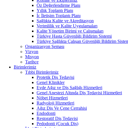
Komite ve Ekiplerimiz
Öz Değerlendirme Planı
Yıllık Toplantı Planı
İç İletişim Toplantı Planı
Sağlıkta Kalite ve Akreditasyon
Verimlilik ve Kalite Uygulamaları
Kalite Yönetim Birimi ve Çalışmaları
Türkiye Hasta Güvenliği Bildirim Sistemi
Türkiye Sağlıkta Çalışan Güvenliği Bildirim Siste
Organizasyon Şeması
Vizyon
Misyon
Tarihçe
Birimlerimiz
Tıbbi Birimlerimiz
Protetik Diş Tedavisi
Genel Klinikler
Evde Ağız ve Diş Sağlığı Hizmetleri
Genel Anestezi Altında Diş Tedavisi Hizmetleri
Nöbet Hizmetleri
Radyoloji Hizmetleri
Ağız Diş Ve Çene Cerrahisi
Endodonti
Restoratif Diş Tedavisi
Pedodonti (Çocuk Diş)