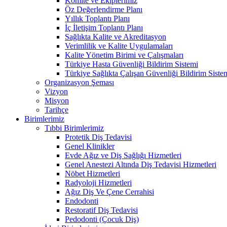
Komite ve Ekiplerimiz
Öz Değerlendirme Planı
Yıllık Toplantı Planı
İç İletişim Toplantı Planı
Sağlıkta Kalite ve Akreditasyon
Verimlilik ve Kalite Uygulamaları
Kalite Yönetim Birimi ve Çalışmaları
Türkiye Hasta Güvenliği Bildirim Sistemi
Türkiye Sağlıkta Çalışan Güvenliği Bildirim Siste
Organizasyon Şeması
Vizyon
Misyon
Tarihçe
Birimlerimiz
Tıbbi Birimlerimiz
Protetik Diş Tedavisi
Genel Klinikler
Evde Ağız ve Diş Sağlığı Hizmetleri
Genel Anestezi Altında Diş Tedavisi Hizmetleri
Nöbet Hizmetleri
Radyoloji Hizmetleri
Ağız Diş Ve Çene Cerrahisi
Endodonti
Restoratif Diş Tedavisi
Pedodonti (Çocuk Diş)