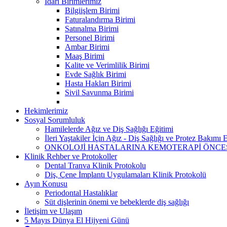
İdari Birimlerimiz
Bilgiişlem Birimi
Faturalandırma Birimi
Satınalma Birimi
Personel Birimi
Ambar Birimi
Maaş Birimi
Kalite ve Verimlilik Birimi
Evde Sağlık Birimi
Hasta Hakları Birimi
Sivil Savunma Birimi
Hekimlerimiz
Sosyal Sorumluluk
Hamilelerde Ağız ve Diş Sağlığı Eğitimi
İleri Yaştakiler İçin Ağız - Diş Sağlığı ve Protez Bakımı 
ONKOLOJİ HASTALARINA KEMOTERAPİ ÖNCESİ
Klinik Rehber ve Protokoller
Dental Tranva Klinik Protokolu
Diş, Çene İmplantı Uygulamaları Klinik Protokolü
Ayın Konusu
Periodontal Hastalıklar
Süt dişlerinin önemi ve bebeklerde diş sağlığı
İletişim ve Ulaşım
5 Mayıs Dünya El Hijyeni Günü