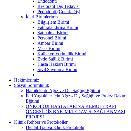
Endodonti
Restoratif Diş Tedavisi
Pedodonti (Çocuk Diş)
İdari Birimlerimiz
Bilgiişlem Birimi
Faturalandırma Birimi
Satınalma Birimi
Personel Birimi
Ambar Birimi
Maaş Birimi
Kalite ve Verimlilik Birimi
Evde Sağlık Birimi
Hasta Hakları Birimi
Sivil Savunma Birimi
Hekimlerimiz
Sosyal Sorumluluk
Hamilelerde Ağız ve Diş Sağlığı Eğitimi
İleri Yaştakiler İçin Ağız - Diş Sağlığı ve Protez Bakımı
Eğitimi
ONKOLOJİ HASTALARINA KEMOTERAPİ
ÖNCESİ DİŞ BAKIMI/TEDAVİSİ SAĞLANMASI
PROJESİ
Klinik Rehber ve Protokoller
Dental Tranva Klinik Protokolu