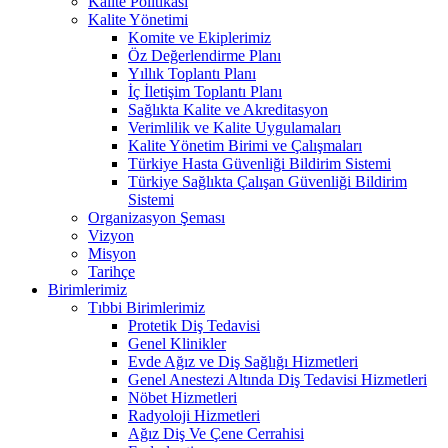
Kalite Politikası
Kalite Yönetimi
Komite ve Ekiplerimiz
Öz Değerlendirme Planı
Yıllık Toplantı Planı
İç İletişim Toplantı Planı
Sağlıkta Kalite ve Akreditasyon
Verimlilik ve Kalite Uygulamaları
Kalite Yönetim Birimi ve Çalışmaları
Türkiye Hasta Güvenliği Bildirim Sistemi
Türkiye Sağlıkta Çalışan Güvenliği Bildirim
Sistemi
Organizasyon Şeması
Vizyon
Misyon
Tarihçe
Birimlerimiz
Tıbbi Birimlerimiz
Protetik Diş Tedavisi
Genel Klinikler
Evde Ağız ve Diş Sağlığı Hizmetleri
Genel Anestezi Altında Diş Tedavisi Hizmetleri
Nöbet Hizmetleri
Radyoloji Hizmetleri
Ağız Diş Ve Çene Cerrahisi