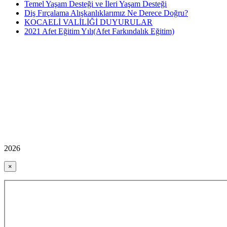
Temel Yaşam Desteği ve İleri Yaşam Desteği
Diş Fırçalama Alışkanlıklarımız Ne Derece Doğru?
KOCAELİ VALİLİĞİ DUYURULAR
2021 Afet Eğitim Yılı(Afet Farkındalık Eğitim)
2026
×