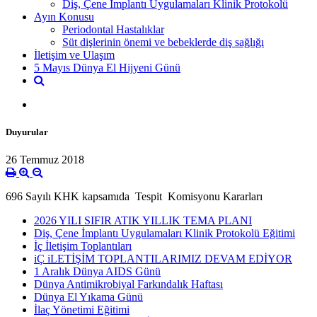
Diş, Çene İmplantı Uygulamaları Klinik Protokolü
Ayın Konusu
Periodontal Hastalıklar
Süt dişlerinin önemi ve bebeklerde diş sağlığı
İletişim ve Ulaşım
5 Mayıs Dünya El Hijyeni Günü
Duyurular
26 Temmuz 2018
696 Sayılı KHK kapsamıda Tespit Komisyonu Kararları
2026 YILI SIFIR ATIK YILLIK TEMA PLANI
Diş, Çene İmplantı Uygulamaları Klinik Protokolü Eğitimi
İç İletişim Toplantıları
iÇ iLETİŞİM TOPLANTILARIMIZ DEVAM EDİYOR
1 Aralık Dünya AIDS Günü
Dünya Antimikrobiyal Farkındalık Haftası
Dünya El Yıkama Günü
İlaç Yönetimi Eğitimi