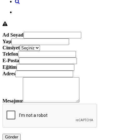
Ad Soyad
Yaşı
Cinsiyet
Telefon
E-Posta
Eğitim
Adres
Mesajınız