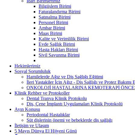
İdari Birimlerimiz
Bilgiişlem Birimi
Faturalandırma Birimi
Satınalma Birimi
Personel Birimi
Ambar Birimi
Maaş Birimi
Kalite ve Verimlilik Birimi
Evde Sağlık Birimi
Hasta Hakları Birimi
Sivil Savunma Birimi
Hekimlerimiz
Sosyal Sorumluluk
Hamilelerde Ağız ve Diş Sağlığı Eğitimi
İleri Yaştakiler İçin Ağız - Diş Sağlığı ve Protez Bakımı 
ONKOLOJİ HASTALARINA KEMOTERAPİ ÖNCESİ
Klinik Rehber ve Protokoller
Dental Tranva Klinik Protokolu
Diş, Çene İmplantı Uygulamaları Klinik Protokolü
Ayın Konusu
Periodontal Hastalıklar
Süt dişlerinin önemi ve bebeklerde diş sağlığı
İletişim ve Ulaşım
5 Mayıs Dünya El Hijyeni Günü