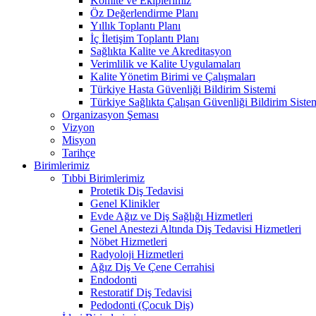
Komite ve Ekiplerimiz
Öz Değerlendirme Planı
Yıllık Toplantı Planı
İç İletişim Toplantı Planı
Sağlıkta Kalite ve Akreditasyon
Verimlilik ve Kalite Uygulamaları
Kalite Yönetim Birimi ve Çalışmaları
Türkiye Hasta Güvenliği Bildirim Sistemi
Türkiye Sağlıkta Çalışan Güvenliği Bildirim Siste
Organizasyon Şeması
Vizyon
Misyon
Tarihçe
Birimlerimiz
Tıbbi Birimlerimiz
Protetik Diş Tedavisi
Genel Klinikler
Evde Ağız ve Diş Sağlığı Hizmetleri
Genel Anestezi Altında Diş Tedavisi Hizmetleri
Nöbet Hizmetleri
Radyoloji Hizmetleri
Ağız Diş Ve Çene Cerrahisi
Endodonti
Restoratif Diş Tedavisi
Pedodonti (Çocuk Diş)